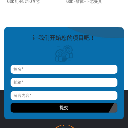
6SK瓦座5#10#芯
6SK-缸体-下芯夹具
让我们开始您的项目吧！
提交